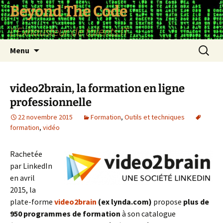
Aller
Beyond The Code
au
L'Exhausteur de talents IT
contenu
Recherc
Menu
video2brain, la formation en ligne
professionnelle
22 novembre 2015
Formation
,
Outils et techniques
formation
,
vidéo
Rachetée
par LinkedIn
en avril
2015, la
plate-forme
video2brain
(ex lynda.com)
propose
plus de
950 programmes de formation
à son catalogue