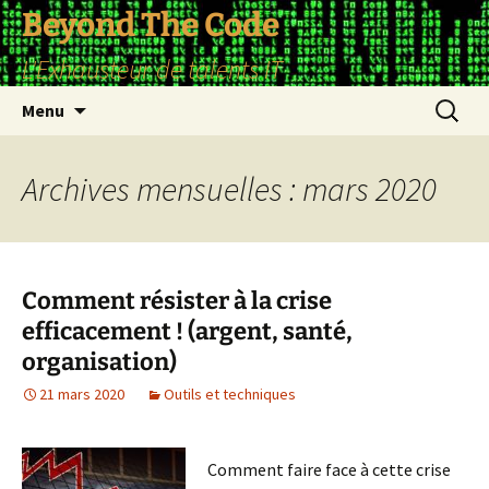
Aller
Beyond The Code
au
L'Exhausteur de talents IT
contenu
Recherc
Menu
Archives mensuelles : mars 2020
Comment résister à la crise
efficacement ! (argent, santé,
organisation)
21 mars 2020
Outils et techniques
Comment faire face à cette crise