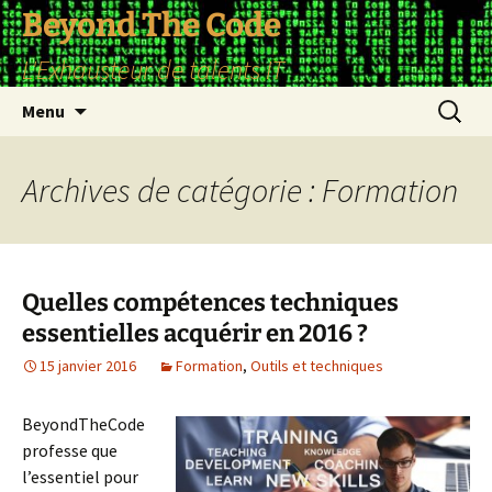
Aller
Beyond The Code
au
L'Exhausteur de talents IT
contenu
Recherc
Menu
Archives de catégorie : Formation
Quelles compétences techniques
essentielles acquérir en 2016 ?
15 janvier 2016
Formation
,
Outils et techniques
BeyondTheCode
professe que
l’essentiel pour