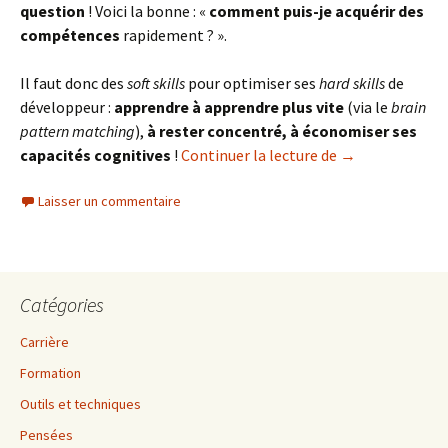
question
! Voici la bonne : «
comment puis-je acquérir des
compétences
rapidement ? ».
Il faut donc des
soft skills
pour optimiser ses
hard skills
de
développeur :
apprendre à apprendre plus vite
(via le
brain
pattern matching
),
à rester concentré, à économiser ses
Des soft skills 
capacités cognitives
!
Continuer la lecture de
→
Laisser un commentaire
Catégories
Carrière
Formation
Outils et techniques
Pensées