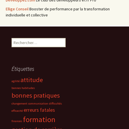
Developpez.com
Le club des développeurs et IT Pro
Ellige Conseil
Booster de performance par la transformation
individuelle et collective
Rechercher :
Étiquettes
attitude
agilité
bonnes habitudes
bonnes pratiques
changement
communication
difficultés
erreurs fatales
efficacité
formation
finances