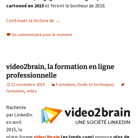
cartonné en 2015
et feront le bonheur de 2016.
Quelles compétences techniques essenti
Continuer la lecture de
→
Un commentaire pour le moment
video2brain, la formation en ligne
professionnelle
22 novembre 2015
Formation
,
Outils et techniques
formation
,
vidéo
Rachetée
par LinkedIn
en avril
2015, la
plate-forme
video2brain
(ex lynda.com)
propose
plus de