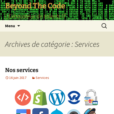
Aller
Beyond The Code
au
L'Exhausteur de talents IT
contenu
Recherc
Menu
Archives de catégorie : Services
Nos services
16 juin 2017
Services