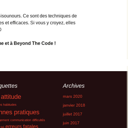
Bisounours. Ce sont des techniques de
et efficaces. Si vous y croyez, elles

e et à Beyond The Code !
quettes
Archives
attitude
mars 2020
s habitudes
janvier 2018
nnes pratiques
juillet 2017
gement
communication
difficultés
juin 2017
erreurs fatales
cité