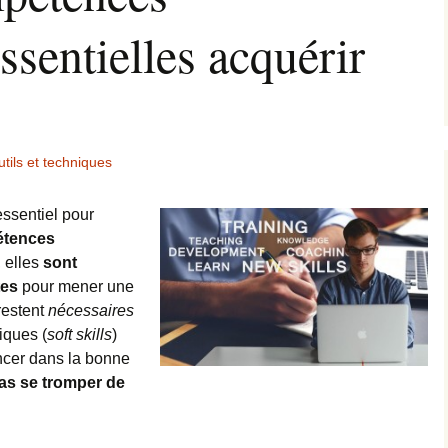
ssentielles acquérir
tils et techniques
ssentiel pour
étences
, elles
sont
tes
pour mener une
restent
nécessaires
iques (
soft skills
)
ncer dans la bonne
as se tromper de