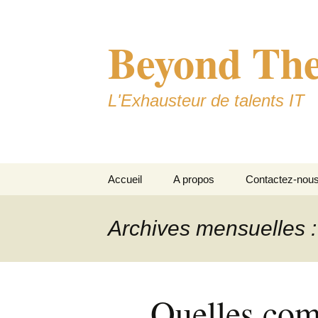
Aller
au
Beyond Th
contenu
L'Exhausteur de talents IT
Accueil
A propos
Contactez-nou
Mentions légales
Archives mensuelles :
Quelles com