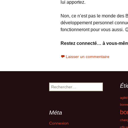
lui apportez.
Non, ce n’est pas le monde des 
développement personnel connues 
fonctionneront pour vous aussi. 
Restez connecté… à vous-mêm
Laisser un commentaire
Éti
Rechercher :
agilité
bonne
bo
Méta
chan
Connexion
effica