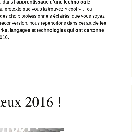
du dans
l’apprentissage d’une technologie
, au prétexte que vous la trouvez « cool »… ou
re des choix professionnels éclairés, que vous soyez
reconversion, nous répertorions dans cet article
les
rks, langages et technologies qui ont cartonné
2016.
ompétences techniques essentielles acquérir en 2016 ?
œux 2016 !