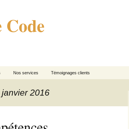
e Code
s
Nos services
Témoignages clients
E-commerce Boost –
Ressources
 janvier 2016
Multi-site Admin
Translator
pétences