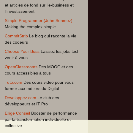
et articles de fond sur l’e-business et
l’investissement
Simple Programmer (John Sonmez)
Making the complex simple
CommitStrip
Le blog qui raconte la vie
des codeurs
Choose Your Boss
Laissez les jobs tech
venir à vous
OpenClassrooms
Des MOOC et des
cours accessibles à tous
Tuto.com
Des cours vidéo pour vous
former aux métiers du Digital
Developpez.com
Le club des
développeurs et IT Pro
Ellige Conseil
Booster de performance
par la transformation individuelle et
collective