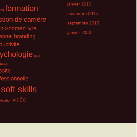
janvier 2016
formation
ces
novembre 2015
stion de carrière
septembre 2015
hn Sonmez
livre
janvier 2000
sonal branding
ductivité
ychologie
quiz
utage
ssite
fessionnelle
soft skills
vidéo
lisation