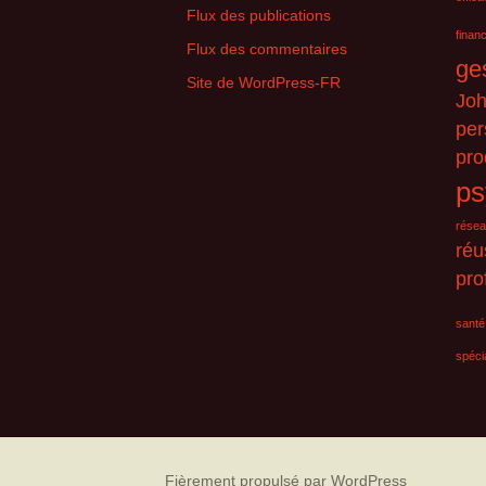
Flux des publications
finan
Flux des commentaires
ge
Site de WordPress-FR
Jo
per
pro
ps
résea
réu
pro
santé
spécia
Fièrement propulsé par WordPress